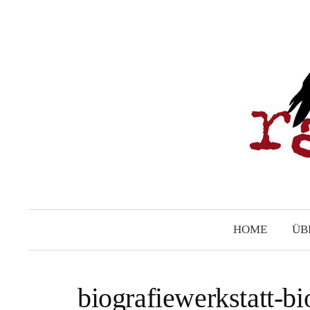
Springe
zum
Inhalt
HOME
ÜB
biografiewerkstatt-bi